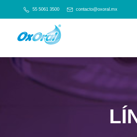
55 5061 3500
contacto@oxoral.mx
LÍ